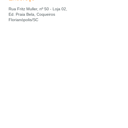
Rua Fritz Muller, nº 50 - Loja 02,
Ed. Praia Bela, Coqueiros
Florianópolis/SC
contato@globaldentodontologia.co
m.br
Fone: (48) 3371-0009
Celular:
(48) 99837-0000