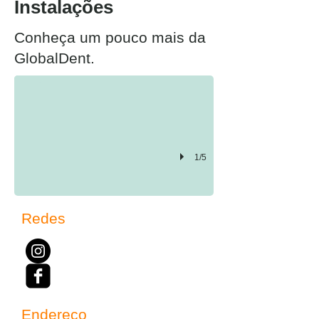
Instalações
Conheça um pouco mais da
Recepção
GlobalDent.
1/5
Redes
Endereço